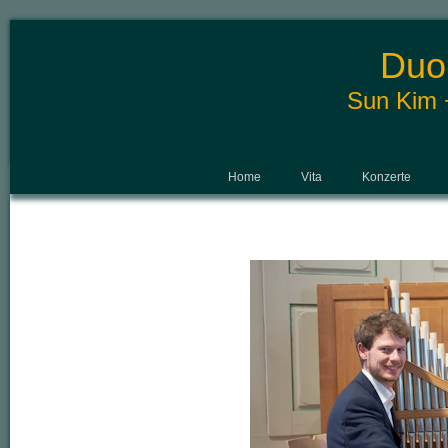
Duo
Sun Kim +
Home
Vita
Konzerte